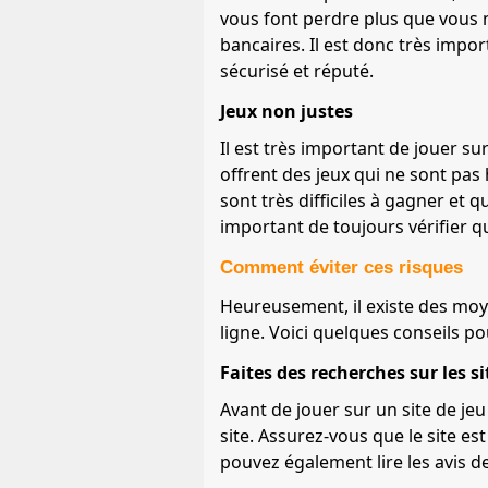
vous font perdre plus que vous 
bancaires. Il est donc très impo
sécurisé et réputé.
Jeux non justes
Il est très important de jouer su
offrent des jeux qui ne sont pas 
sont très difficiles à gagner et q
important de toujours vérifier q
Comment éviter ces risques
Heureusement, il existe des moy
ligne. Voici quelques conseils pou
Faites des recherches sur les si
Avant de jouer sur un site de jeu
site. Assurez-vous que le site est
pouvez également lire les avis de