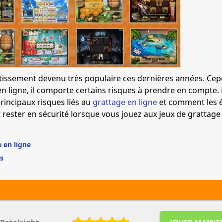
ertissement devenu très populaire ces dernières années. Ce
ligne, il comporte certains risques à prendre en compte.
principaux risques liés au
grattage en ligne
et comment les év
ter en sécurité lorsque vous jouez aux jeux de grattage 
e en ligne
s