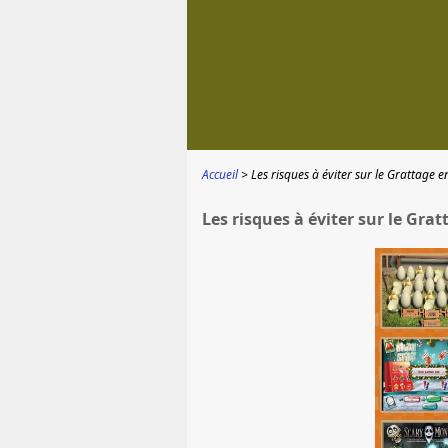
Accueil
Les risques à éviter sur le Grattage e
Les risques à éviter sur le Grat