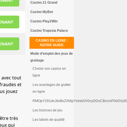
ENANT
Casino 21 Grand
Casino MyBet
ENANT
Casino Play2Win
Casino Tropezia Palace
CASINO EN LIGNE :
ENANT
NOTRE GUIDE
Mode d’emploi des jeux de
grattage
Choisir son casino en
ligne
 avec tout
 fraudes et
Les avantages de gratter
ous jouez
en ligne
RMOpY291dnJleiBsZXMgYmlsbGV0cyDDoCBncmF0dGVyIG
Les licences de jeu
être très
Les labels de qualité
jeux qui