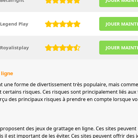
Betalright
JOUER MAINT
Legend Play
JOUER MAINT
Royalistplay
JOUER MAINT
 ligne
ont une forme de divertissement très populaire, mais comme
t certains risques. Ces risques sont principalement liés aux
perçu des principaux risques à prendre en compte lorsque v
i proposent des jeux de grattage en ligne. Ces sites peuvent 
ais il est important de les éviter. Ces sites peuvent offrir des 