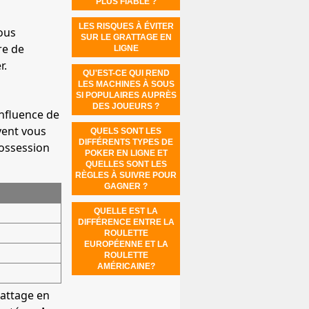
PLUS FIABLE ?
LES RISQUES À ÉVITER
ous
SUR LE GRATTAGE EN
re de
LIGNE
r.
QU'EST-CE QUI REND
LES MACHINES À SOUS
SI POPULAIRES AUPRÈS
DES JOUEURS ?
influence de
vent vous
QUELS SONT LES
DIFFÉRENTS TYPES DE
possession
POKER EN LIGNE ET
QUELLES SONT LES
RÈGLES À SUIVRE POUR
GAGNER ?
QUELLE EST LA
DIFFÉRENCE ENTRE LA
ROULETTE
EUROPÉENNE ET LA
ROULETTE
AMÉRICAINE?
rattage en