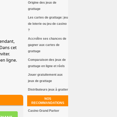
Origine des jeux de
grattage
Les cartes de grattage: jeu
de loterie ou jeu de casino
?
Accroître ses chances de
pendant,
gagner aux cartes de
 Dans cet
grattage
iter.
en ligne.
Comparaison des jeux de
grattage en ligne et réels
Jouer gratuitement aux
jeux de grattage
Distributeurs jeux à gratter
NOS
RECOMMANDATIONS
Casino Grand Parker